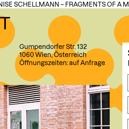
NISE SCHELLMANN – FRAGMENTS OF A 
T
DE
EN
ÜBER
Gumpendorfer Str. 132
1060 Wien, Österreich
AKTU
Öffnungszeiten: auf Anfrage
WERK
AUFT
WORK
RESID