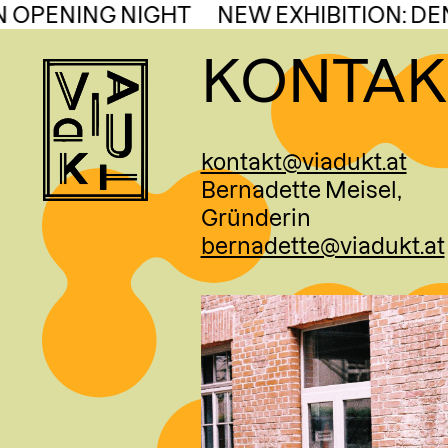
Skip
OPENING NIGHT
NEW EXHIBITION: DE
to
KONTAK
content
VIADUKT
kontakt@viadukt.at
Bernadette Meisel,
Gründerin
bernadette@viadukt.at