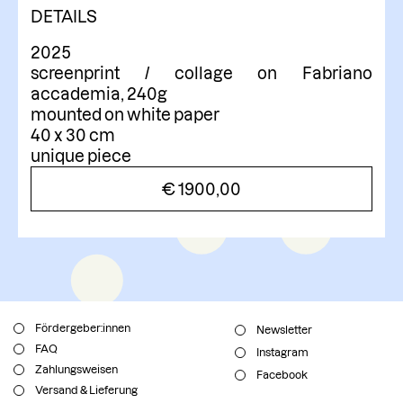
DETAILS
2025
screenprint / collage on Fabriano
accademia, 240g
mounted on white paper
40 x 30 cm
unique piece
€
1900,00
Fördergeber:innen
Newsletter
FAQ
Instagram
Zahlungsweisen
Facebook
Versand & Lieferung