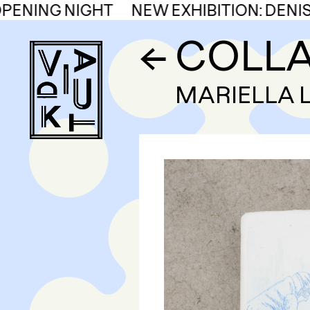
Skip
NING NIGHT
NEW EXHIBITION: DENIS
to
←
COLLA
content
VIADUKT
MARIELLA 