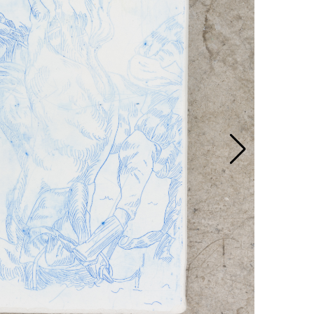
KÜNS
SHOP 
MITG
KONT