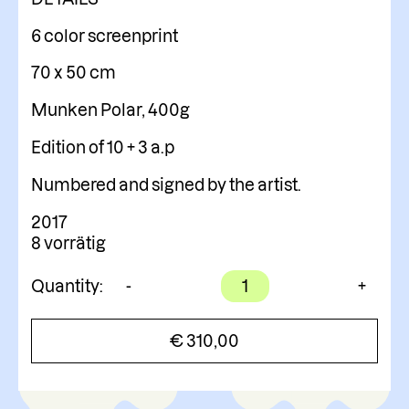
6 color screenprint
70 x 50 cm
Munken Polar, 400g
Edition of 10 + 3 a.p
Numbered and signed by the artist.
2017
8 vorrätig
Love
Quantity:
-
+
you
Mother
€
310,00
Menge