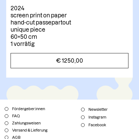
2024
screen print on paper
hand-cut passepartout
unique piece
60×50 cm
1 vorrätig
€
1250,00
Fördergeber:innen
Newsletter
FAQ
Instagram
Zahlungsweisen
Facebook
Versand & Lieferung
AGB