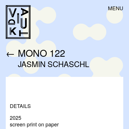
Skip
DE
EN
MENU
VIADUKT
to
content
ÜBER UNS
AKTUELLES
WERKSTATTNUTZUNG
←
MONO 122
AUFTRAGSARBEITEN
JASMIN SCHASCHL
WORKSHOPS
RESIDENCY & VOLONTARIAT
KÜNSTLER:INNEN
SHOP – EDITIONEN
DETAILS
MITGLIEDSCHAFT
KONTAKT
2025
screen print on paper