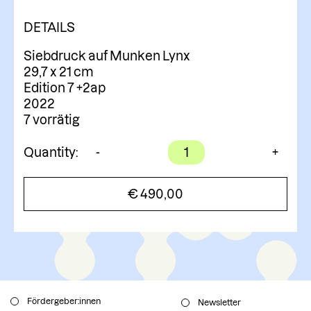
DETAILS
Siebdruck auf Munken Lynx
29,7 x 21 cm
Edition 7 +2ap
2022
7 vorrätig
Space
Quantity:
-
+
Observations
#6
€
490,00
Menge
Fördergeber:innen
Newsletter