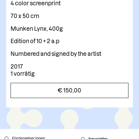
4 color screenprint
70 x 50 cm
Munken Lynx, 400g
Edition of 10 + 2 a.p
Numbered and signed by the artist
2017
1 vorrätig
€
150,00
Fördergeber:innen
Newsletter