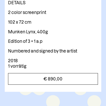
DETAILS
2 color screenprint
102 x 72 cm
Munken Lynx, 400g
Edition of 3 + 1 a.p
Numbered and signed by the artist
2018
1 vorrätig
€
890,00