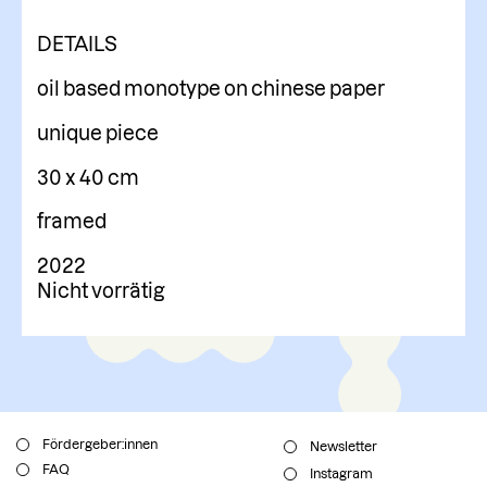
DETAILS
oil based monotype on chinese paper
unique piece
30 x 40 cm
framed
2022
Nicht vorrätig
Fördergeber:innen
Newsletter
FAQ
Instagram