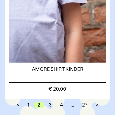
AMORE SHIRT KINDER
€
20,00
<
1
2
3
4
…
27
>