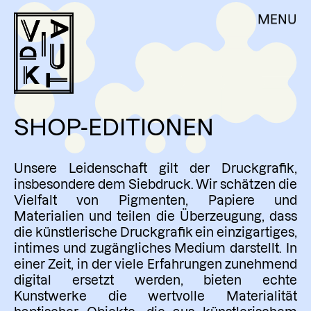
Skip
DE
EN
MENU
VIADUKT
to
content
ÜBER UNS
AKTUELLES
WERKSTATTNUTZUNG
SHOP-EDITIONEN
AUFTRAGSARBEITEN
WORKSHOPS
Unsere Leidenschaft gilt der Druckgrafik,
RESIDENCY & VOLONTARIAT
insbesondere dem Siebdruck. Wir schätzen die
Vielfalt von Pigmenten, Papiere und
KÜNSTLER:INNEN
Materialien und teilen die Überzeugung, dass
die künstlerische Druckgrafik ein einzigartiges,
SHOP – EDITIONEN
intimes und zugängliches Medium darstellt. In
MITGLIEDSCHAFT
einer Zeit, in der viele Erfahrungen zunehmend
digital ersetzt werden, bieten echte
KONTAKT
Kunstwerke die wertvolle Materialität