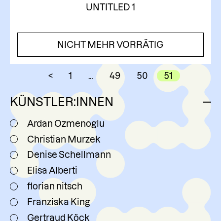
UNTITLED 1
NICHT MEHR VORRÄTIG
<
1
…
49
50
51
KÜNSTLER:INNEN
Ardan Ozmenoglu
Christian Murzek
Denise Schellmann
Elisa Alberti
florian nitsch
Franziska King
Gertraud Köck