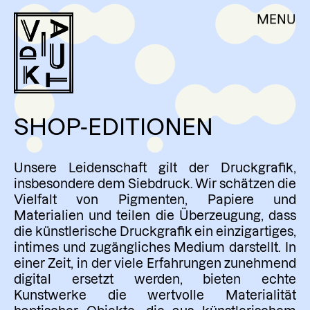
Skip
DE
EN
MENU
VIADUKT
to
content
ÜBER UNS
AKTUELLES
WERKSTATTNUTZUNG
SHOP-EDITIONEN
AUFTRAGSARBEITEN
WORKSHOPS
Unsere Leidenschaft gilt der Druckgrafik,
RESIDENCY & VOLONTARIAT
insbesondere dem Siebdruck. Wir schätzen die
Vielfalt von Pigmenten, Papiere und
KÜNSTLER:INNEN
Materialien und teilen die Überzeugung, dass
die künstlerische Druckgrafik ein einzigartiges,
SHOP – EDITIONEN
intimes und zugängliches Medium darstellt. In
MITGLIEDSCHAFT
einer Zeit, in der viele Erfahrungen zunehmend
digital ersetzt werden, bieten echte
KONTAKT
Kunstwerke die wertvolle Materialität