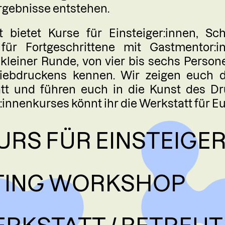
rgebnisse entstehen.
KÜNS
 bietet Kurse für Einsteiger:innen, Schu
ür Fortgeschrittene mit Gastmentor:i
SHOP 
 kleiner Runde, von vier bis sechs Perso
iebdruckens kennen. Wir zeigen euch di
MITG
att und führen euch in die Kunst des D
innenkurses könnt ihr die Werkstatt für E
KONT
URS FÜR EINSTEIGER
NTING WORKSHOP