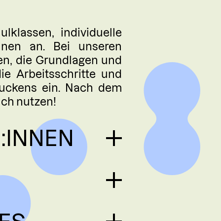
TLER:INNEN
lklassen, individuelle
nnen an. Bei unseren
– EDITIONEN
nen, die Grundlagen und
e Arbeitsschritte und
LIEDSCHAFT
ruckens ein. Nach dem
uch nutzen!
AKT
:INNEN