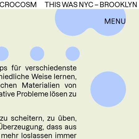
ICROCOSM
THIS WAS NYC – BROOKLYN FI
MENU
 UNS
ELLES
ps für verschiedenste
iedliche Weise lernen,
STATTNUTZUNG
schen Materialien von
ative Probleme lösen zu
RAGSARBEITEN
zu scheitern, zu üben,
ORKSHOPS
Überzeugung, dass aus
t mehr loslassen immer
ENCY & VOLONTARIAT