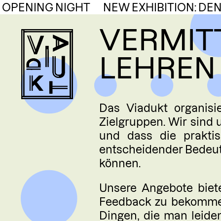
Skip
OPENING NIGHT
NEW EXHIBITION: DEN
to
VERMIT
content
VIADUKT
LEHREN
Das Viadukt organisi
Zielgruppen. Wir sind
und dass die praktis
entscheidender Bedeutu
können.
Unsere Angebote biete
Feedback zu bekommen
Dingen, die man leide