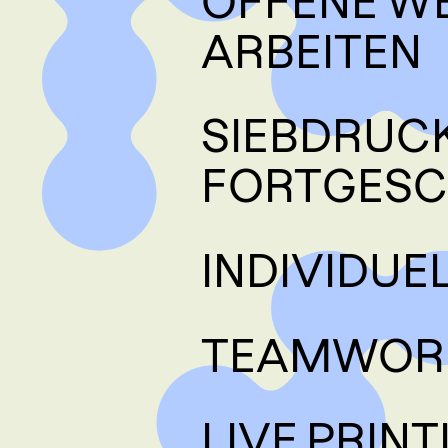
OFFENE WE
ARBEITEN
SIEBDRUC
FORTGESC
INDIVIDUE
TEAMWORK
LIVE PRIN