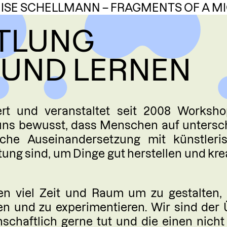
ISE SCHELLMANN – FRAGMENTS OF A M
TLUNG
DE
EN
 UND LERNEN
ÜBER
AKTU
ert und veranstaltet seit 2008 Worksho
 uns bewusst, dass Menschen auf untersch
WERK
che Auseinandersetzung mit künstleri
ng sind, um Dinge gut herstellen und kre
AUFT
n viel Zeit und Raum um zu gestalten, 
W
 und zu experimentieren. Wir sind der 
nschaftlich gerne tut und die einen nich
RESID