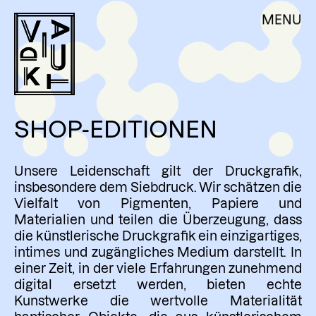
Skip
DE
EN
MENU
VIADUKT
to
content
ÜBER UNS
AKTUELLES
WERKSTATTNUTZUNG
SHOP-EDITIONEN
AUFTRAGSARBEITEN
WORKSHOPS
Unsere Leidenschaft gilt der Druckgrafik,
RESIDENCY & VOLONTARIAT
insbesondere dem Siebdruck. Wir schätzen die
Vielfalt von Pigmenten, Papiere und
KÜNSTLER:INNEN
Materialien und teilen die Überzeugung, dass
die künstlerische Druckgrafik ein einzigartiges,
SHOP – EDITIONEN
intimes und zugängliches Medium darstellt. In
MITGLIEDSCHAFT
einer Zeit, in der viele Erfahrungen zunehmend
digital ersetzt werden, bieten echte
KONTAKT
Kunstwerke die wertvolle Materialität