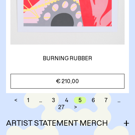
BURNING RUBBER
€
210,00
<
1
…
3
4
5
6
7
…
27
>
ARTIST STATEMENT MERCH