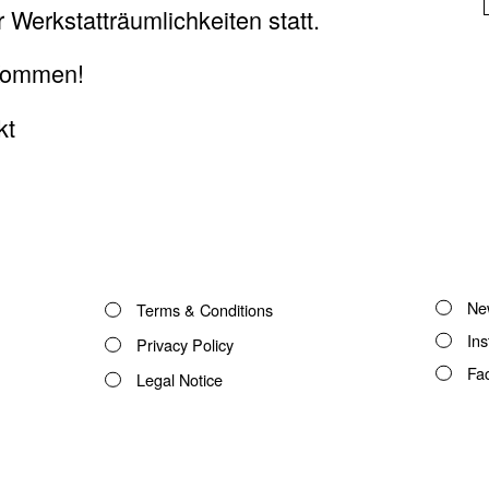
Werkstatträumlichkeiten statt.
ARTIS
 Kommen!
SHOP
kt
MEMB
CONT
Ne
Terms & Conditions
In
Privacy Policy
Fa
Legal Notice