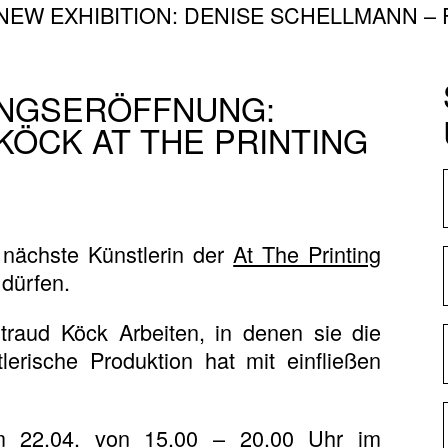
NEW EXHIBITION: DENISE SCHELLMANN 
DE
EN
NGSERÖFFNUNG:
ÖCK AT THE PRINTING
ABOU
NEWS
 nächste Künstlerin der
At The Printing
STUDI
 dürfen.
PRINT
traud Köck Arbeiten, in denen sie die
tlerische Produktion hat mit einfließen
CLAS
am 22.04. von 15.00 – 20.00 Uhr im
RESID