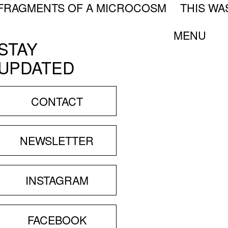
– FRAGMENTS OF A MICROCOSM
THIS WA
MENU
STAY
UPDATED
T US
CONTACT
O RENTAL
NEWSLETTER
ING SERVICE
INSTAGRAM
SES
FACEBOOK
ENCY & TRAINEESHIP