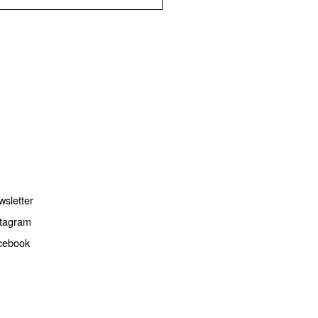
TS
ERSHIP
ACT
wsletter
stagram
cebook